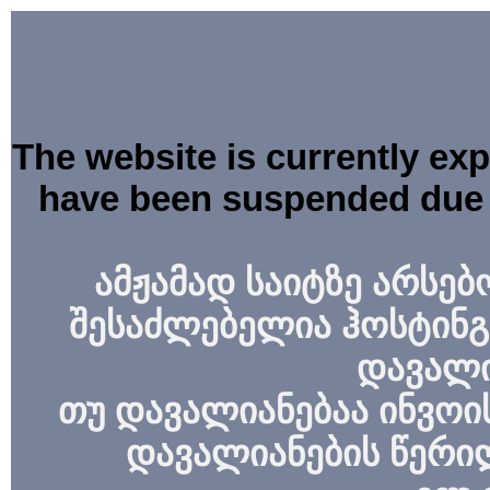
The website is currently ex
have been suspended due 
ამჟამად საიტზე არსებ
შესაძლებელია ჰოსტინგ
დავალი
თუ დავალიანებაა ინვოის
დავალიანების წერი