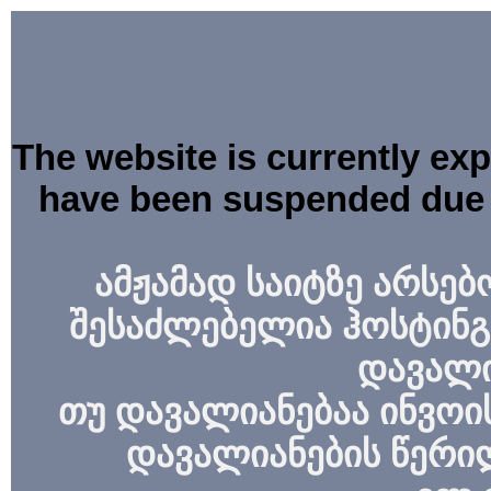
The website is currently ex
have been suspended due 
ამჟამად საიტზე არსებ
შესაძლებელია ჰოსტინგ
დავალი
თუ დავალიანებაა ინვოის
დავალიანების წერი