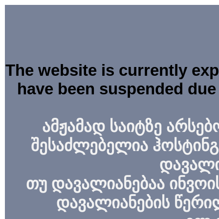
The website is currently ex
have been suspended due 
ამჟამად საიტზე არსებ
შესაძლებელია ჰოსტინგ
დავალი
თუ დავალიანებაა ინვოის
დავალიანების წერი