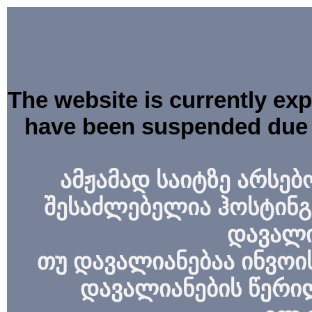
The website is currently ex
have been suspended due 
ამჟამად საიტზე არსებ
შესაძლებელია ჰოსტინგ
დავალი
თუ დავალიანებაა ინვოის
დავალიანების წერი