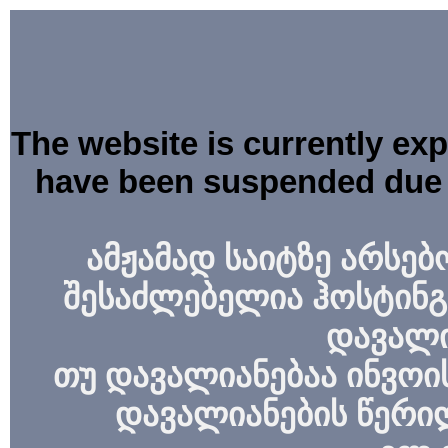
The website is currently ex
have been suspended due 
ამჟამად საიტზე არსებ
შესაძლებელია ჰოსტინგ
დავალი
თუ დავალიანებაა ინვოის
დავალიანების წერი