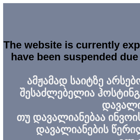
The website is currently ex
have been suspended due 
ამჟამად საიტზე არსებ
შესაძლებელია ჰოსტინგ
დავალი
თუ დავალიანებაა ინვოის
დავალიანების წერი