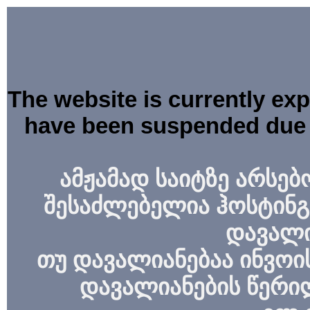
The website is currently ex
have been suspended due 
ამჟამად საიტზე არსებ
შესაძლებელია ჰოსტინგ
დავალი
თუ დავალიანებაა ინვოის
დავალიანების წერი