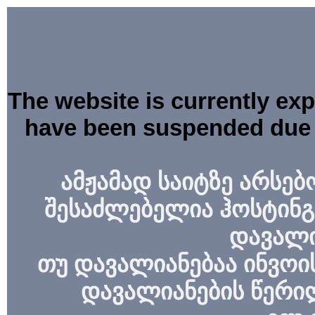
The website is currently ex
have been suspended due 
ამჟამად საიტზე არსებ
შესაძლებელია ჰოსტინგ
დავალი
თუ დავალიანებაა ინვოის
დავალიანების წერი