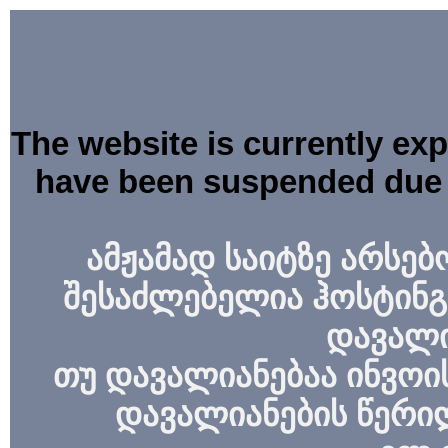
The website is currently ex
have been suspended due 
ამჟამად საიტზე არსებ
შესაძლებელია ჰოსტინგ
დავალი
თუ დავალიანებაა ინვოის
დავალიანების წერი