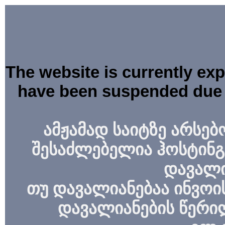
The website is currently ex
have been suspended due 
ამჟამად საიტზე არსებ
შესაძლებელია ჰოსტინგ
დავალი
თუ დავალიანებაა ინვოის
დავალიანების წერი