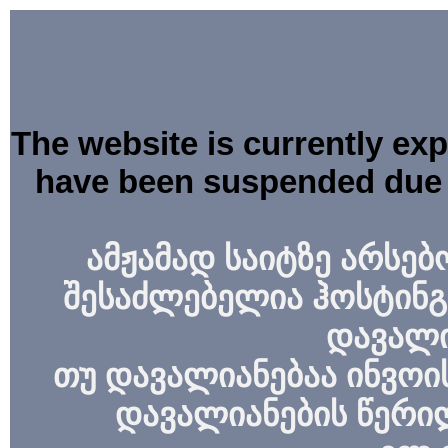
The website is currently ex
have been suspended due 
ამჟამად საიტზე არსებ
შესაძლებელია ჰოსტინგ
დავალი
თუ დავალიანებაა ინვოის
დავალიანების წერი