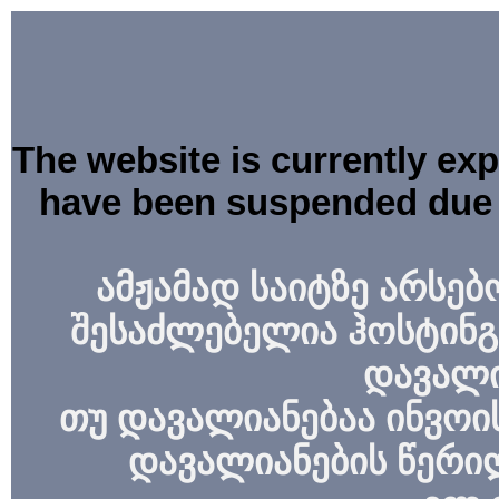
The website is currently ex
have been suspended due 
ამჟამად საიტზე არსებ
შესაძლებელია ჰოსტინგ
დავალი
თუ დავალიანებაა ინვოის
დავალიანების წერი