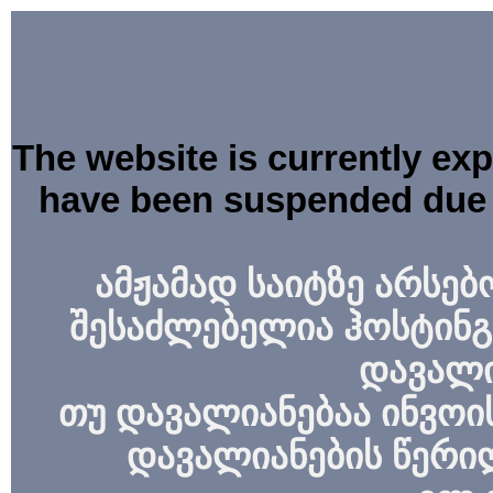
The website is currently ex
have been suspended due 
ამჟამად საიტზე არსებ
შესაძლებელია ჰოსტინგ
დავალი
თუ დავალიანებაა ინვოის
დავალიანების წერი