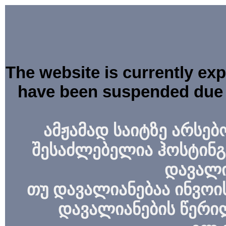
The website is currently ex
have been suspended due 
ამჟამად საიტზე არსებ
შესაძლებელია ჰოსტინგ
დავალი
თუ დავალიანებაა ინვოის
დავალიანების წერი