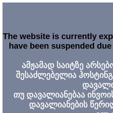
The website is currently ex
have been suspended due 
ამჟამად საიტზე არსებ
შესაძლებელია ჰოსტინგ
დავალი
თუ დავალიანებაა ინვოის
დავალიანების წერი