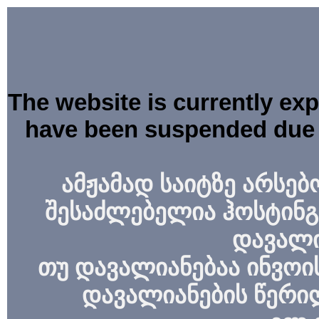
The website is currently ex
have been suspended due 
ამჟამად საიტზე არსებ
შესაძლებელია ჰოსტინგ
დავალი
თუ დავალიანებაა ინვოის
დავალიანების წერი