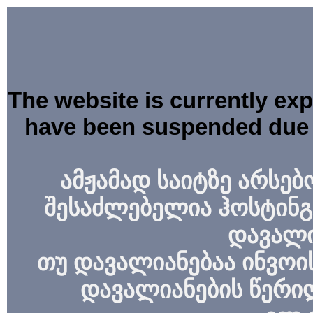
The website is currently ex
have been suspended due 
ამჟამად საიტზე არსებ
შესაძლებელია ჰოსტინგ
დავალი
თუ დავალიანებაა ინვოის
დავალიანების წერი