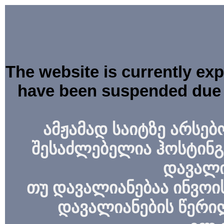
The website is currently ex
have been suspended due 
ამჟამად საიტზე არსებ
შესაძლებელია ჰოსტინგ
დავალი
თუ დავალიანებაა ინვოის
დავალიანების წერი