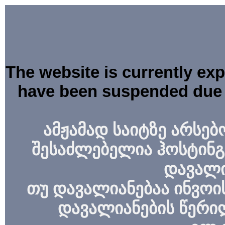
The website is currently ex
have been suspended due 
ამჟამად საიტზე არსებ
შესაძლებელია ჰოსტინგ
დავალი
თუ დავალიანებაა ინვოის
დავალიანების წერი