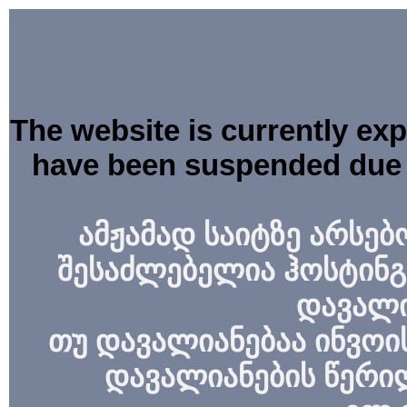
The website is currently ex
have been suspended due 
ამჟამად საიტზე არსებ
შესაძლებელია ჰოსტინგ
დავალი
თუ დავალიანებაა ინვოის
დავალიანების წერი