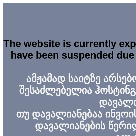
The website is currently ex
have been suspended due 
ამჟამად საიტზე არსებ
შესაძლებელია ჰოსტინგ
დავალი
თუ დავალიანებაა ინვოის
დავალიანების წერი