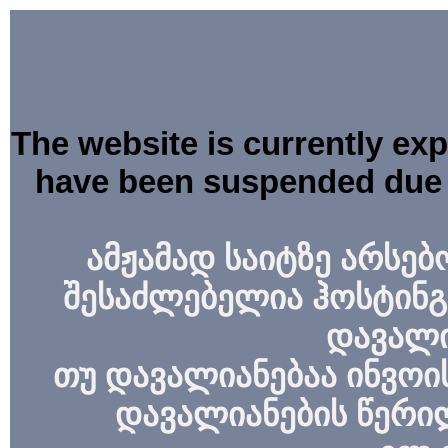
The website is currently ex
have been suspended due 
ამჟამად საიტზე არსებ
შესაძლებელია ჰოსტინგ
დავალი
თუ დავალიანებაა ინვოის
დავალიანების წერი