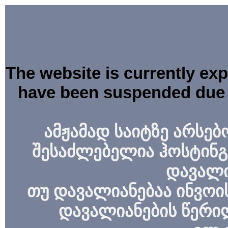
The website is currently ex
have been suspended due 
ამჟამად საიტზე არსებ
შესაძლებელია ჰოსტინგ
დავალი
თუ დავალიანებაა ინვოის
დავალიანების წერი