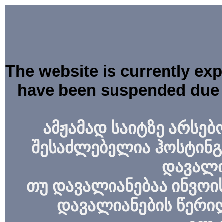
The website is currently ex
have been suspended due 
ამჟამად საიტზე არსებ
შესაძლებელია ჰოსტინგ
დავალი
თუ დავალიანებაა ინვოის
დავალიანების წერი