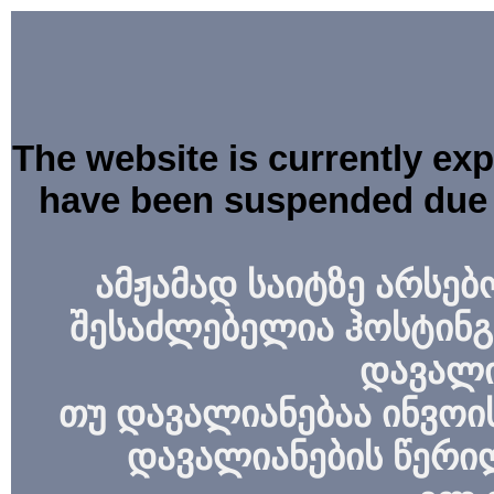
The website is currently ex
have been suspended due 
ამჟამად საიტზე არსებ
შესაძლებელია ჰოსტინგ
დავალი
თუ დავალიანებაა ინვოის
დავალიანების წერი