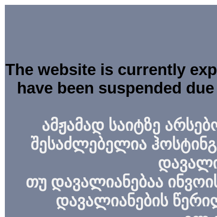
The website is currently ex
have been suspended due 
ამჟამად საიტზე არსებ
შესაძლებელია ჰოსტინგ
დავალი
თუ დავალიანებაა ინვოის
დავალიანების წერი