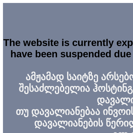
The website is currently ex
have been suspended due 
ამჟამად საიტზე არსებ
შესაძლებელია ჰოსტინგ
დავალი
თუ დავალიანებაა ინვოის
დავალიანების წერი