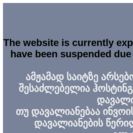
The website is currently ex
have been suspended due 
ამჟამად საიტზე არსებ
შესაძლებელია ჰოსტინგ
დავალი
თუ დავალიანებაა ინვოის
დავალიანების წერი