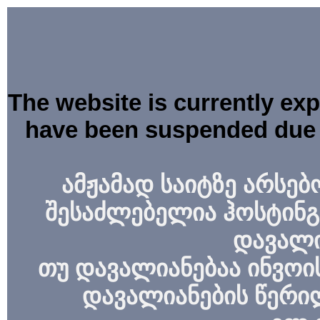
The website is currently ex
have been suspended due 
ამჟამად საიტზე არსებ
შესაძლებელია ჰოსტინგ
დავალი
თუ დავალიანებაა ინვოის
დავალიანების წერი